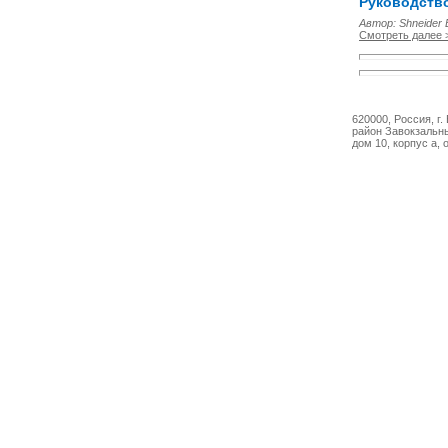
Руководство
Автор: Shneider E
Смотреть далее 
620000, Россия, г.
район Завокзальны
дом 10, корпус а, 