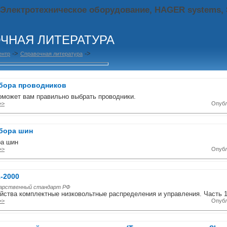
 Электротехническое оборудование, HAGER systems,
ЧНАЯ ЛИТЕРАТУРА
->
->
ентр
Справочная литература
бора проводников
оможет вам правильно выбрать проводники.
>>
Опубл
бора шин
ра шин
>>
Опубл
-2000
дарственный стандарт РФ
йства комплектные низковольтные распределения и управления. Часть 1
>>
Опубл