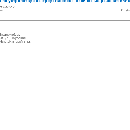
 по устройству электроустановок (Технические решения Shneid
lectric S.A.
>>
Опубл
 Екатеринбург,
й, ул. Подгорная,
офис 10, второй этаж