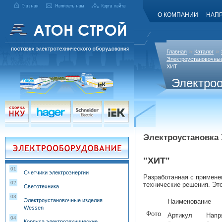
О КОМПАНИИ
НАП
»
»
Главная
Каталог
Электроустановочны
ХИТ
Электро
Электроустановка
"ХИТ"
01
Счетчики электроэнергии
Разработанная с примене
02
технические решения. Эт
Светотехника
03
Электроустановочные изделия
Наименование
Wessen
Фото
Артикул
Напр
04
Корпуса электротехнические