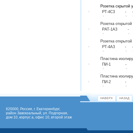
Розетка скрытой 
РТ-4С3
-
Розетка открытой
РАТ-1А3
-
Розетка открытой
РТ-4А3
-
Пластина изолир
ПИ-1
-
Пластина изолир
ПИ-2
-
НАВЕРХ
НАЗАД
620000, Россия, г. Екатеринбург,
район Завокзальный, ул. Подгорная,
дом 10, корпус а, офис 10, второй этаж