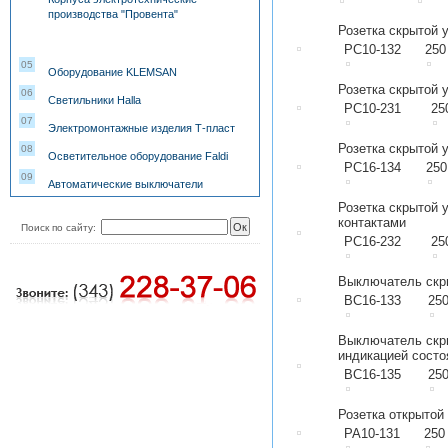
производства "Провента"
Розетка скрытой 
РС10-132
250
05
Оборудование KLEMSAN
Розетка скрытой 
06
Светильники Halla
РС10-231
25
07
Электромонтажные изделия Т-пласт
Розетка скрытой 
08
Осветительное оборудование Faldi
РС16-134
250
09
Автоматические выключатели
Розетка скрытой
контактами
Поиск по сайту:
РС16-232
25
Выключатель скр
ВС16-133
25
Выключатель скр
индикацией состо
ВС16-135
25
Розетка открытой
РА10-131
250