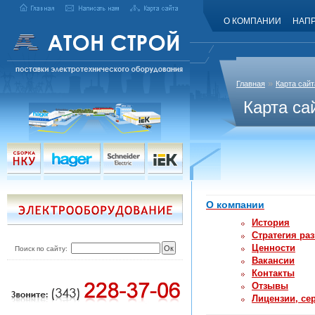
О КОМПАНИИ
НАП
»
Главная
Карта сайт
Карта са
О компании
История
Стратегия ра
Ценности
Поиск по сайту:
Вакансии
Контакты
Отзывы
Лицензии, се