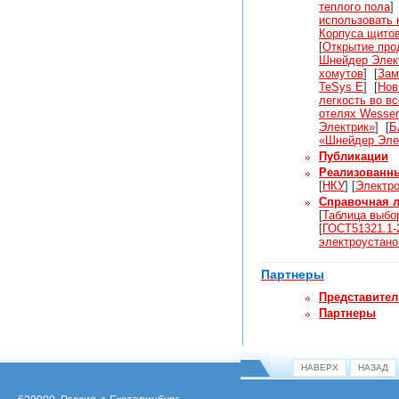
теплого пола
]
использовать 
Корпуса щитов
[
Открытие прод
Шнейдер Элек
хомутов
]
[
Зам
TeSys E
]
[
Нов
легкость во вс
отелях Wesse
Электрик»
]
[
Б
«Шнейдер Эле
Публикации
Реализованн
[
НКУ
]
[
Электр
Справочная л
[
Таблица выбо
[
ГОСТ51321.1-
электроустанов
Партнеры
Представител
Партнеры
НАВЕРХ
НАЗАД