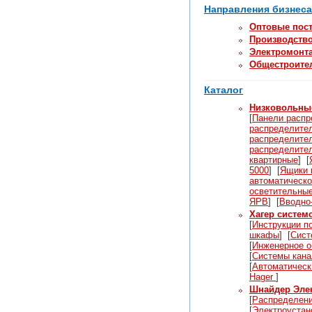
Направления бизнеса
Оптовые пост
Производств
Электромонт
Общестроите
Каталог
Низковольны
[
Панели распр
распределител
распределите
распределите
квартирные
]
[
5000
]
[
Ящики 
автоматическо
осветительны
ЯРВ
]
[
Вводно
Хагер систем
[
Инструкции п
шкафы
]
[
Сист
[
Инженерное о
[
Системы кана
[
Автоматическ
Hager
]
Шнайдер Эле
[
Распределени
[
Электроустан