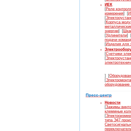
ИЕК
[
Реле контрол
измерения
]
[
И
[
Электроустан
[
Корпуса моду
металлически
энергии
]
[
Шка
[
Удлинители
]
подачи команд
[
Изделия для 
Электрообор
[
Счетчики эле
[
Электроустан
электротехнич
]
[
Оборудова
[
Электромонта
оборудование 
Пресс-центр
Новости
[
Зажимы винто
клеммные кол
[
Электроизмер
типа Э47 прои
Светосигнальн
переключател