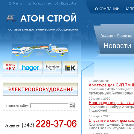
О КОМПАНИИ
НАП
»
Главная
Пресс-цен
Новости
20 апреля 2010
Арматура для СИП ТМ 
Компания «ИЭК» сообщает о 
Арматуры для Самонесущих
20 марта 2010
Благородные цвета в га
Поиск по сайту:
Компания «Шнейдер Электрик
[подробнее]
08 марта 2010
Впустите в свой дом са
Компания «Шнейдер Электри
Unica Class из натуральных 
08 марта 2010