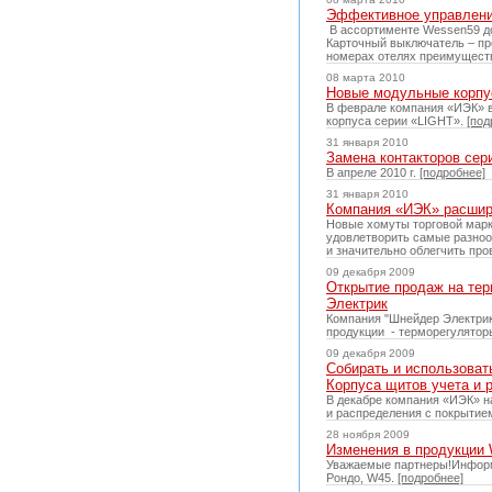
Эффективное управлени
В ассортименте Wessen59 до
Карточный выключатель – пр
номерах отелях преимуществе
08 марта 2010
Новые модульные корпус
В феврале компания «ИЭК» 
корпуса серии «LIGHT».
[под
31 января 2010
Замена контакторов сер
В апреле 2010 г.
[подробнее]
31 января 2010
Компания «ИЭК» расшир
Новые хомуты торговой марк
удовлетворить самые разноо
и значительно облегчить пр
09 декабря 2009
Открытие продаж на тер
Электрик
Компания "Шнейдер Электрик
продукции - терморегулято
09 декабря 2009
Собирать и использоват
Корпуса щитов учета и 
В декабре компания «ИЭК» н
и распределения с покрытие
28 ноября 2009
Изменения в продукции
Уважаемые партнеры!Информи
Рондо, W45.
[подробнее]