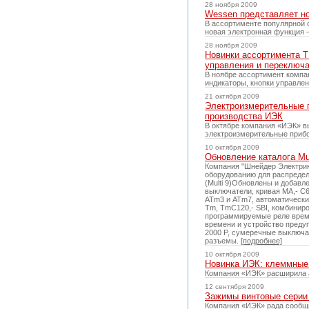
28 ноября 2009
Wessen представляет но
В ассортименте популярной 
новая электронная функция –
28 ноября 2009
Новинки ассортимента T
управления и переключ
В ноябре ассортимент компа
индикаторы, кнопки управле
21 октября 2009
Электроизмерительные п
производства ИЭК
В октябре компания «ИЭК» в
электроизмерительные приб
10 октября 2009
Обновление каталога Mul
Компания "Шнейдер Электрик
оборудованию для распредели
(Multi 9)Обновлены и добав
выключатели, кривая МА,- C
ATm3 и ATm7, автоматически
Tm, TmC120,- SBI, комбинир
программируемые реле време
времени и устройство предуп
2000 P, сумеречные выключа
разъемы.
[подробнее]
10 октября 2009
Новинка ИЭК: клеммные
Компания «ИЭК» расширила 
12 сентября 2009
Зажимы винтовые серии 
Компания «ИЭК» рада сообщ