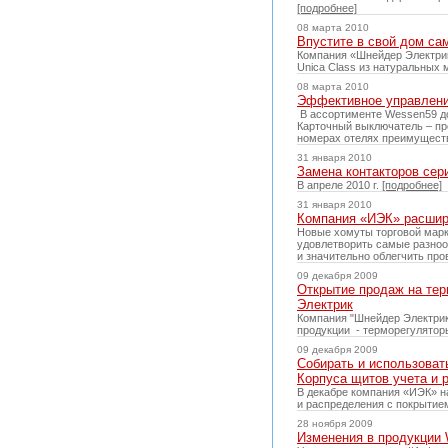
[подробнее]
08 марта 2010
Впустите в свой дом са
Компания «Шнейдер Электри
Unica Class из натуральных 
08 марта 2010
Эффективное управлени
В ассортименте Wessen59 до
Карточный выключатель – пр
номерах отелях преимуществе
31 января 2010
Замена контакторов сер
В апреле 2010 г.
[подробнее]
31 января 2010
Компания «ИЭК» расшир
Новые хомуты торговой марк
удовлетворить самые разноо
и значительно облегчить пр
09 декабря 2009
Открытие продаж на тер
Электрик
Компания "Шнейдер Электрик
продукции - терморегулято
09 декабря 2009
Собирать и использоват
Корпуса щитов учета и 
В декабре компания «ИЭК» н
и распределения с покрытие
28 ноября 2009
Изменения в продукции