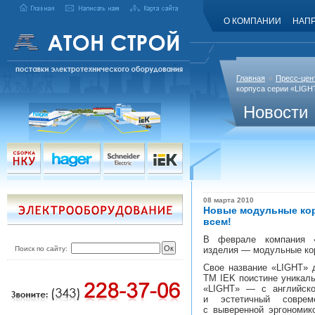
О КОМПАНИИ
НАП
»
Главная
Пресс-цен
корпуса серии «LIGH
Новости
08 марта 2010
Новые модульные кор
всем!
В феврале компания 
Поиск по сайту:
изделия — модульные ко
Свое название «LIGHT» 
TM IEK поистине уникаль
«LIGHT» — с английско
и эстетичный соврем
с выверенной эргономик