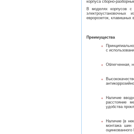
корпуса сборно-разборны
В моделях корпусов с 
электроустановочных и
евророзеток, клавишных 
Преимущества
Принципиал
с использовани
Облегченная, н
Высококаче
антикоррозийно
Наличие вводн
расстояние м
удобства прокл
Наличие (в не
монтажа шин 
оцинкованного