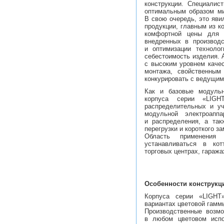
конструкции. Специалис
оптимальным образом ми
В свою очередь, это яви
продукции, главным из к
комфортной цены для 
внедренных в производс
и оптимизации техноло
себестоимость изделия. 
с высоким уровнем качес
монтажа, свойственным
конкурировать с ведущи
Как и базовые модуль
корпуса серии «LIGH
распределительных и уч
модульной электроапп
и распределения, а так
перегрузки и короткого з
Область применения
устанавливаться в ко
торговых центрах, гаражах
Особенности конструкц
Корпуса серии «LIGH
вариантах цветовой гамм
Производственные возмо
в любом цветовом испо