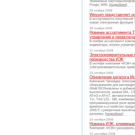
Уважаемые партнеры!Информи
Рондо, W45.
[подробнее]
28 ноября 2009
Wessen представляет но
В ассортименте популярной 
новая электронная функция –
28 ноября 2009
Новинки ассортимента T
управления и переключ
В ноябре ассортимент компа
индикаторы, кнопки управле
21 октября 2009
Электроизмерительные п
производства ИЭК
В октябре компания «ИЭК» в
электроизмерительные приб
10 октября 2009
Обновление каталога Mul
Компания "Шнейдер Электрик
оборудованию для распредели
(Multi 9)Обновлены и добав
выключатели, кривая МА,- C
ATm3 и ATm7, автоматически
Tm, TmC120,- SBI, комбинир
программируемые реле време
времени и устройство предуп
2000 P, сумеречные выключа
разъемы.
[подробнее]
10 октября 2009
Новинка ИЭК: клеммные
Компания «ИЭК» расширила 
12 сентября 2009