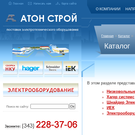
О КОМПАНИИ
НАП
»
»
Главная
Каталог
Каталог
В этом разделе представ
Низковольные
Хагер системс
Шнайдер Элек
Поиск по сайту:
ИЕК
Электрообору